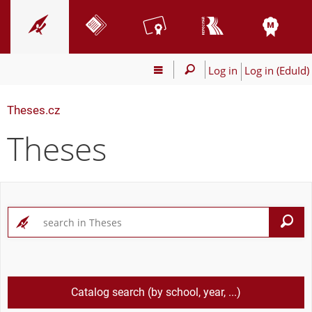
Log in
Log in (EduId)
Theses.cz
Theses
S
Catalog search (by school, year, ...)