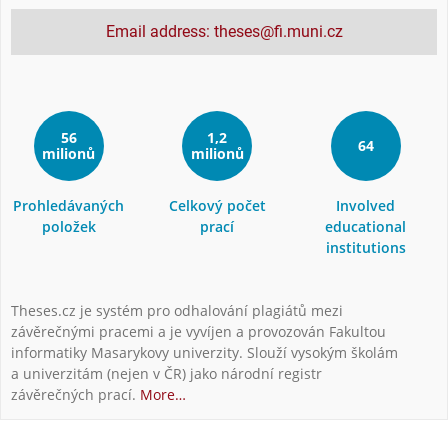
Email address: theses@fi.muni.cz
56
1,2
64
milionů
milionů
Prohledávaných
Celkový počet
Involved
položek
prací
educational
institutions
Theses.cz je systém pro odhalování plagiátů mezi
závěrečnými pracemi a je vyvíjen a provozován Fakultou
informatiky Masarykovy univerzity. Slouží vysokým školám
a univerzitám (nejen v ČR) jako národní registr
závěrečných prací.
More…