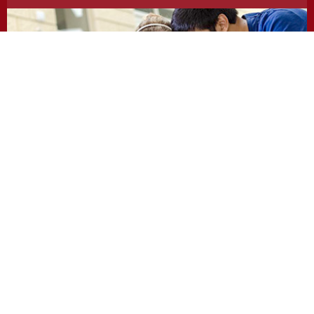
https://odevzdej.cz/
Repozitar.cz
Repository of scientific work with the system used
to detect instances of plagiarism