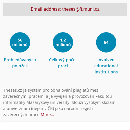
Email address: theses@fi.muni.cz
56
1,2
64
milionů
milionů
Prohledávaných
Celkový počet
Involved
položek
prací
educational
institutions
Theses.cz je systém pro odhalování plagiátů mezi
závěrečnými pracemi a je vyvíjen a provozován Fakultou
informatiky Masarykovy univerzity. Slouží vysokým školám
a univerzitám (nejen v ČR) jako národní registr
závěrečných prací.
More…