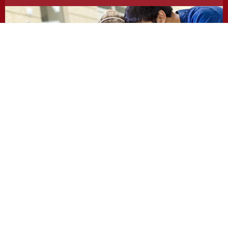
https://odevzdej.cz/
Repozitar.cz
Repository of scientific work with the system used
to detect instances of plagiarism