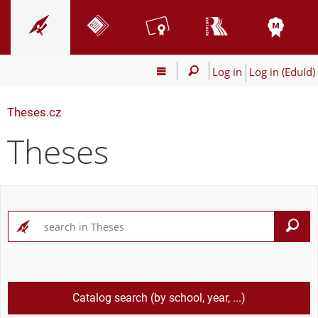
Log in
Log in (EduId)
Theses.cz
Theses
S
Catalog search (by school, year, ...)