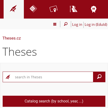
Log in
Log in (EduId)
Theses.cz
Theses
S
Catalog search (by school, year, ...)