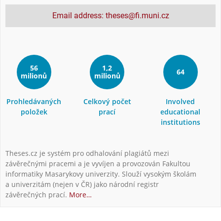
Email address: theses@fi.muni.cz
56
1,2
64
milionů
milionů
Prohledávaných
Celkový počet
Involved
položek
prací
educational
institutions
Theses.cz je systém pro odhalování plagiátů mezi
závěrečnými pracemi a je vyvíjen a provozován Fakultou
informatiky Masarykovy univerzity. Slouží vysokým školám
a univerzitám (nejen v ČR) jako národní registr
závěrečných prací.
More…