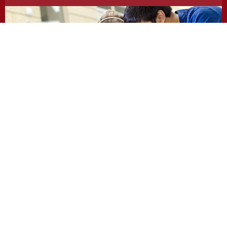
https://odevzdej.cz/
Repozitar.cz
Repository of scientific work with the system used
to detect instances of plagiarism