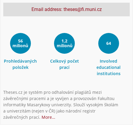
Email address: theses@fi.muni.cz
56
1,2
64
milionů
milionů
Prohledávaných
Celkový počet
Involved
položek
prací
educational
institutions
Theses.cz je systém pro odhalování plagiátů mezi
závěrečnými pracemi a je vyvíjen a provozován Fakultou
informatiky Masarykovy univerzity. Slouží vysokým školám
a univerzitám (nejen v ČR) jako národní registr
závěrečných prací.
More…