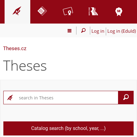
Log in
Log in (EduId)
Theses.cz
Theses
S
Catalog search (by school, year, ...)