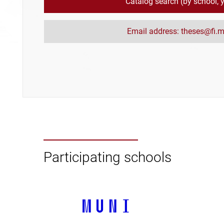
Catalog search (by school, ye
Email address: theses@fi.m
Participating schools