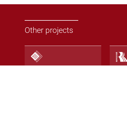
Other projects
Odevzdej.cz
Repoz
System for detecting
Repos
plagiarism in seminar papers
with 
or other texts
detec