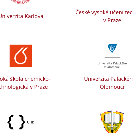
České vysoké učení te
Univerzita Karlova
v Praze
oká škola chemicko-
Univerzita Palackéh
chnologická v Praze
Olomouci