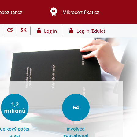
epozitar.cz
Mikrocertifikat.cz
CS
SK
Log in
Log in (EduId)
1,2
64
milionů
Celkový počet
Involved
prací
educational