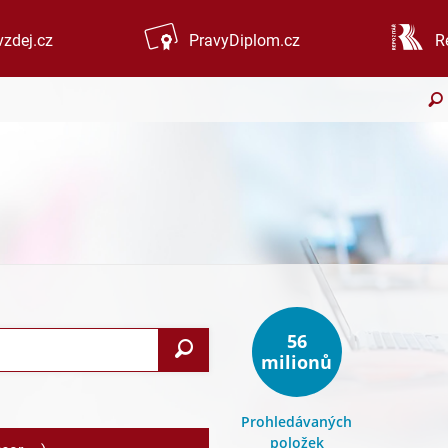
zdej.cz
PravyDiplom.cz
R
56
Search
milionů
Prohledávaných
položek