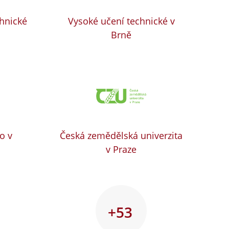
chnické
Vysoké učení technické v
Brně
o v
Česká zemědělská univerzita
v Praze
+53