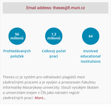
Email address: theses@fi.muni.cz
56
1,2
64
milionů
milionů
Prohledávaných
Celkový počet
Involved
položek
prací
educational
institutions
Theses.cz je systém pro odhalování plagiátů mezi
závěrečnými pracemi a je vyvíjen a provozován Fakultou
informatiky Masarykovy univerzity. Slouží vysokým školám
a univerzitám (nejen v ČR) jako národní registr
závěrečných prací.
More…