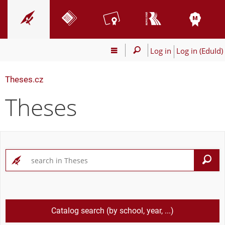
Log in
Log in (EduId)
Theses.cz
Theses
S
Catalog search (by school, year, ...)