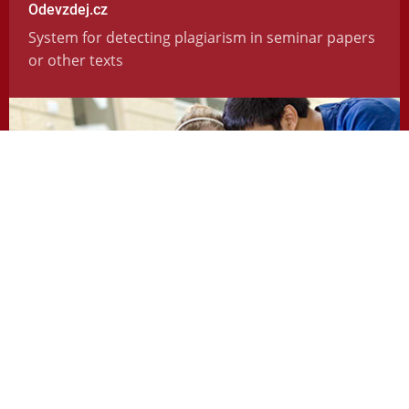
Odevzdej.cz
System for detecting plagiarism in seminar papers
or other texts
https://odevzdej.cz/
Repozitar.cz
Repository of scientific work with the system used