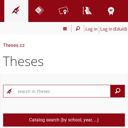
Log in
Log in (EduId)
Theses.cz
Theses
S
Catalog search (by school, year, ...)