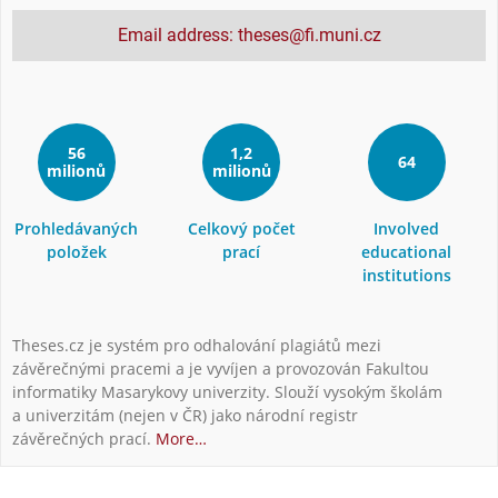
Email address: theses@fi.muni.cz
56
1,2
64
milionů
milionů
Prohledávaných
Celkový počet
Involved
položek
prací
educational
institutions
Theses.cz je systém pro odhalování plagiátů mezi
závěrečnými pracemi a je vyvíjen a provozován Fakultou
informatiky Masarykovy univerzity. Slouží vysokým školám
a univerzitám (nejen v ČR) jako národní registr
závěrečných prací.
More…