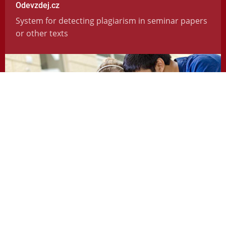
Odevzdej.cz
System for detecting plagiarism in seminar papers
or other texts
https://odevzdej.cz/
Repozitar.cz
Repository of scientific work with the system used