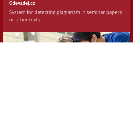
Odevzdej.cz
System for detecting plagiarism in seminar papers
or other texts
https://odevzdej.cz/
Repozitar.cz
Repository of scientific work with the system used