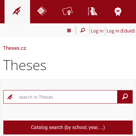
Log in
Log in (EduId)
Theses.cz
Theses
S
Catalog search (by school, year, ...)