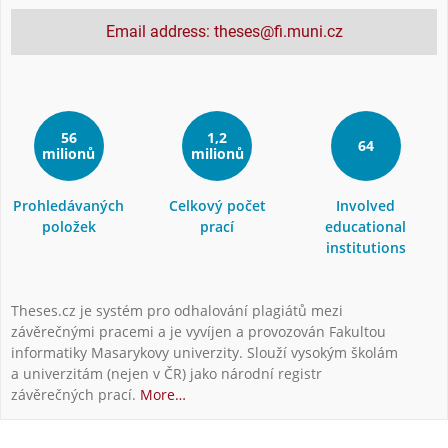
Email address: theses@fi.muni.cz
56
1,2
64
milionů
milionů
Prohledávaných
Celkový počet
Involved
položek
prací
educational
institutions
Theses.cz je systém pro odhalování plagiátů mezi
závěrečnými pracemi a je vyvíjen a provozován Fakultou
informatiky Masarykovy univerzity. Slouží vysokým školám
a univerzitám (nejen v ČR) jako národní registr
závěrečných prací.
More…