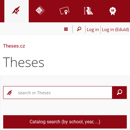
Log in
Log in (EduId)
Theses.cz
Theses
S
Catalog search (by school, year, ...)