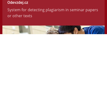
Odevzdej.cz
System for detecting plagiarism in seminar papers
or other texts
https://odevzdej.cz/
Repozitar.cz
Repository of scientific work with the system used