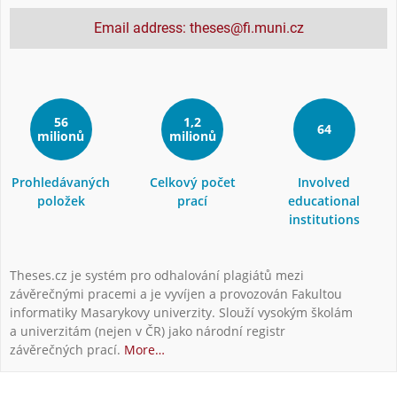
Email address: theses@fi.muni.cz
56
1,2
64
milionů
milionů
Prohledávaných
Celkový počet
Involved
položek
prací
educational
institutions
Theses.cz je systém pro odhalování plagiátů mezi
závěrečnými pracemi a je vyvíjen a provozován Fakultou
informatiky Masarykovy univerzity. Slouží vysokým školám
a univerzitám (nejen v ČR) jako národní registr
závěrečných prací.
More…