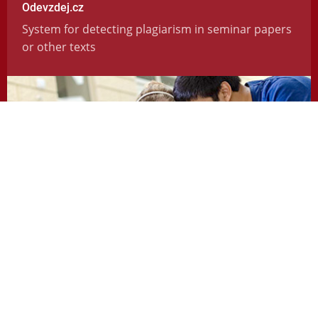
Odevzdej.cz
System for detecting plagiarism in seminar papers
or other texts
https://odevzdej.cz/
Repozitar.cz
Repository of scientific work with the system used