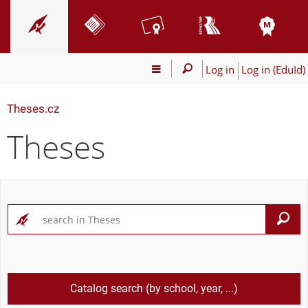
Log in
Log in (EduId)
Theses.cz
Theses
S
Catalog search (by school, year, ...)