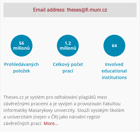
Email address: theses@fi.muni.cz
56
1,2
64
milionů
milionů
Prohledávaných
Celkový počet
Involved
položek
prací
educational
institutions
Theses.cz je systém pro odhalování plagiátů mezi
závěrečnými pracemi a je vyvíjen a provozován Fakultou
informatiky Masarykovy univerzity. Slouží vysokým školám
a univerzitám (nejen v ČR) jako národní registr
závěrečných prací.
More…