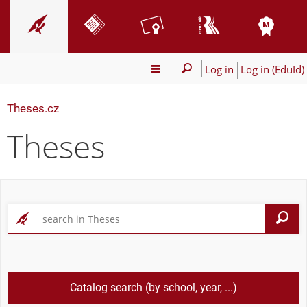
Log in
Log in (EduId)
Theses.cz
Theses
S
Catalog search (by school, year, ...)