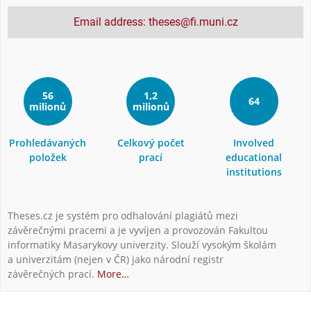
Email address: theses@fi.muni.cz
56
1,2
64
milionů
milionů
Prohledávaných
Celkový počet
Involved
položek
prací
educational
institutions
Theses.cz je systém pro odhalování plagiátů mezi
závěrečnými pracemi a je vyvíjen a provozován Fakultou
informatiky Masarykovy univerzity. Slouží vysokým školám
a univerzitám (nejen v ČR) jako národní registr
závěrečných prací.
More…