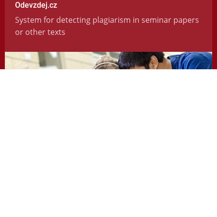
Odevzdej.cz
System for detecting plagiarism in seminar papers
or other texts
https://odevzdej.cz/
Repozitar.cz
Repository of scientific work with the system used