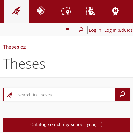
Log in
Log in (EduId)
Theses.cz
Theses
S
Catalog search (by school, year, ...)