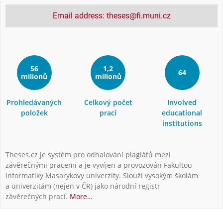
Email address: theses@fi.muni.cz
56
1,2
64
milionů
milionů
Prohledávaných
Celkový počet
Involved
položek
prací
educational
institutions
Theses.cz je systém pro odhalování plagiátů mezi
závěrečnými pracemi a je vyvíjen a provozován Fakultou
informatiky Masarykovy univerzity. Slouží vysokým školám
a univerzitám (nejen v ČR) jako národní registr
závěrečných prací.
More…