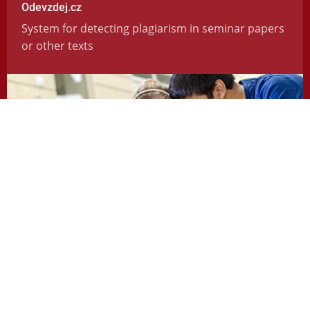
Odevzdej.cz
System for detecting plagiarism in seminar papers
or other texts
https://odevzdej.cz/
Repozitar.cz
Repository of scientific work with the system used