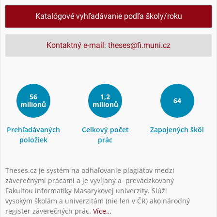
Katalógové vyhľadávanie podľa školy/roku
Kontaktný e-mail: theses@fi.muni.cz
56
1,2
64
milionů
milionů
Prehľadávaných
Celkový počet
Zapojených škôl
položiek
prác
Theses.cz je systém na odhaľovanie plagiátov medzi
záverečnými prácami a je vyvíjaný a prevádzkovaný
Fakultou informatiky Masarykovej univerzity. Slúži
vysokým školám a univerzitám (nie len v ČR) ako národný
register záverečných prác.
Více…