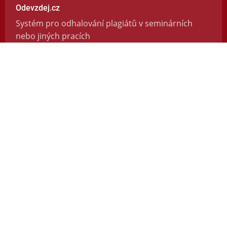
Odevzdej.cz
Systém pro odhalování plagiátů v seminárních
nebo jiných pracích
https://odevzdej.cz/
Repozitar.cz
Repozitář vědeckých prací se systémem na