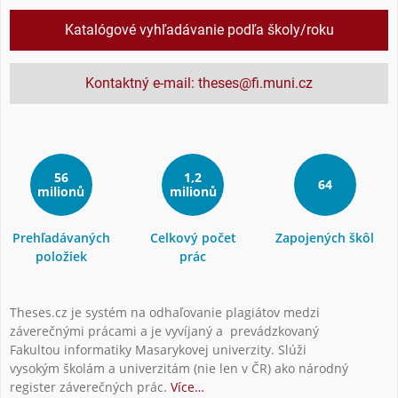
Katalógové vyhľadávanie podľa školy/roku
Kontaktný e-mail: theses@fi.muni.cz
56
1,2
64
milionů
milionů
Prehľadávaných
Celkový počet
Zapojených škôl
položiek
prác
Theses.cz je systém na odhaľovanie plagiátov medzi
záverečnými prácami a je vyvíjaný a prevádzkovaný
Fakultou informatiky Masarykovej univerzity. Slúži
vysokým školám a univerzitám (nie len v ČR) ako národný
register záverečných prác.
Více…