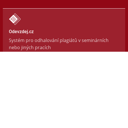
Odevzdej.cz
Systém pro odhalování plagiátů v seminárních
nebo jiných pracích
https://odevzdej.cz/