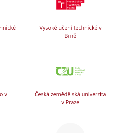
chnické
Vysoké učení technické v
Brně
o v
Česká zemědělská univerzita
v Praze