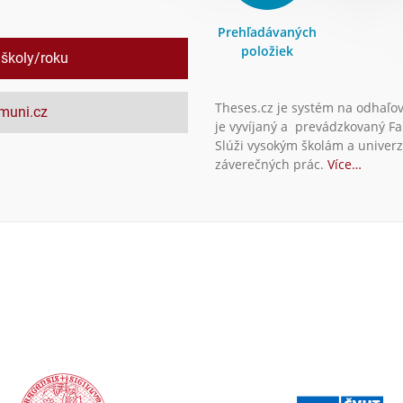
Prehľadávaných
položiek
 školy/roku
Theses.cz je systém na odhaľo
.muni.cz
je vyvíjaný a prevádzkovaný Fa
Slúži vysokým školám a univerz
záverečných prác.
Více…