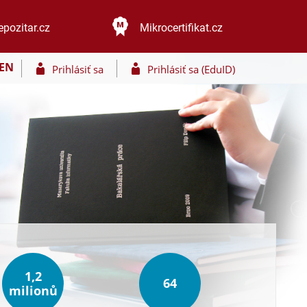
epozitar.cz
Mikrocertifikat.cz
EN
Prihlásiť sa
Prihlásiť sa (EduID)
1,2
64
milionů