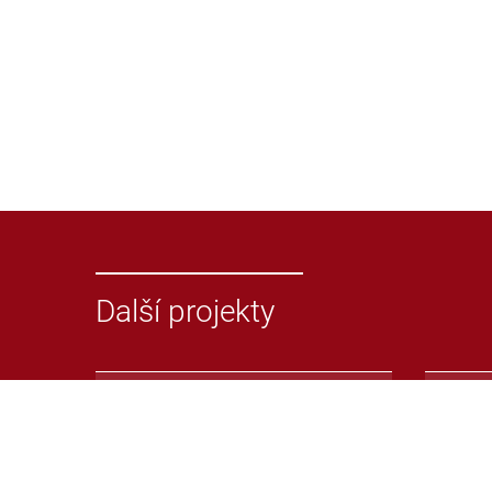
Další projekty
Odevzdej.cz
Repoz