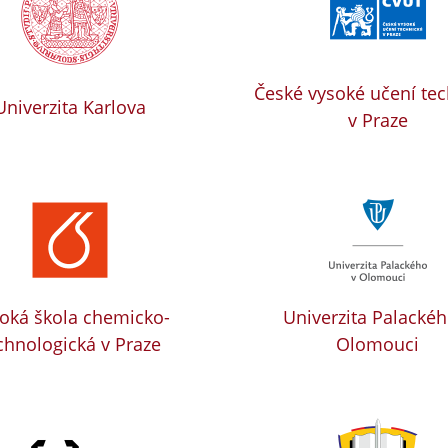
České vysoké učení te
Univerzita Karlova
v Praze
oká škola chemicko-
Univerzita Palackéh
chnologická v Praze
Olomouci