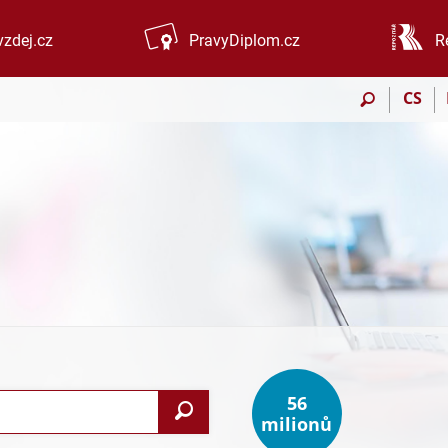
zdej.cz
PravyDiplom.cz
R
CS
56
Vyhledat
milionů