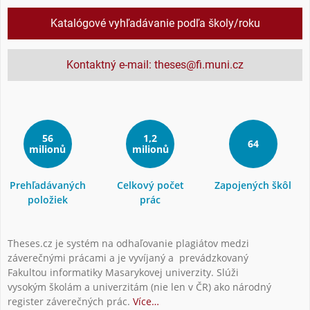
Katalógové vyhľadávanie podľa školy/roku
Kontaktný e-mail: theses@fi.muni.cz
56
1,2
64
milionů
milionů
Prehľadávaných
Celkový počet
Zapojených škôl
položiek
prác
Theses.cz je systém na odhaľovanie plagiátov medzi
záverečnými prácami a je vyvíjaný a prevádzkovaný
Fakultou informatiky Masarykovej univerzity. Slúži
vysokým školám a univerzitám (nie len v ČR) ako národný
register záverečných prác.
Více…