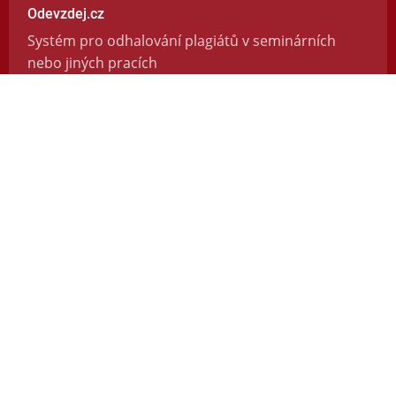
Odevzdej.cz
Systém pro odhalování plagiátů v seminárních
nebo jiných pracích
https://odevzdej.cz/
Repozitar.cz
Repozitář vědeckých prací se systémem na