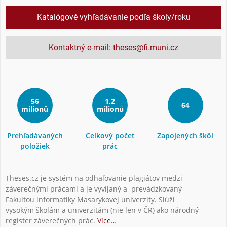
Katalógové vyhľadávanie podľa školy/roku
Kontaktný e-mail: theses@fi.muni.cz
56
1,2
64
milionů
milionů
Prehľadávaných
Celkový počet
Zapojených škôl
položiek
prác
Theses.cz je systém na odhaľovanie plagiátov medzi
záverečnými prácami a je vyvíjaný a prevádzkovaný
Fakultou informatiky Masarykovej univerzity. Slúži
vysokým školám a univerzitám (nie len v ČR) ako národný
register záverečných prác.
Více…