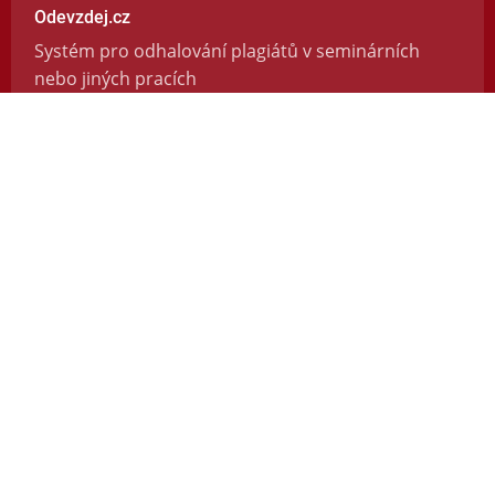
Odevzdej.cz
Systém pro odhalování plagiátů v seminárních
nebo jiných pracích
https://odevzdej.cz/
Repozitar.cz
Repozitář vědeckých prací se systémem na