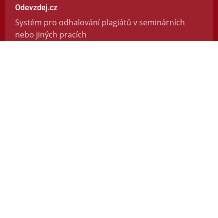
Odevzdej.cz
Systém pro odhalování plagiátů v seminárních
nebo jiných pracích
https://odevzdej.cz/
Repozitar.cz
Repozitář vědeckých prací se systémem na