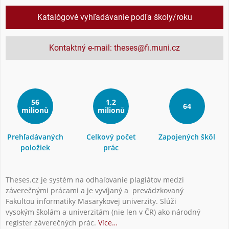
Katalógové vyhľadávanie podľa školy/roku
Kontaktný e-mail: theses@fi.muni.cz
56
1,2
64
milionů
milionů
Prehľadávaných
Celkový počet
Zapojených škôl
položiek
prác
Theses.cz je systém na odhaľovanie plagiátov medzi
záverečnými prácami a je vyvíjaný a prevádzkovaný
Fakultou informatiky Masarykovej univerzity. Slúži
vysokým školám a univerzitám (nie len v ČR) ako národný
register záverečných prác.
Více…