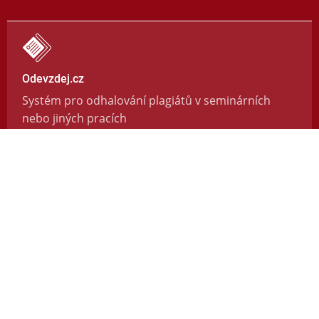
Odevzdej.cz
Systém pro odhalování plagiátů v seminárních
nebo jiných pracích
https://odevzdej.cz/