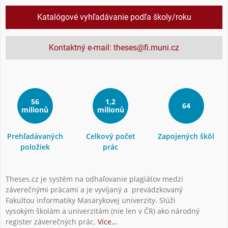
Katalógové vyhľadávanie podľa školy/roku
Kontaktný e-mail: theses@fi.muni.cz
56
1,2
64
milionů
milionů
Prehľadávaných
Celkový počet
Zapojených škôl
položiek
prác
Theses.cz je systém na odhaľovanie plagiátov medzi
záverečnými prácami a je vyvíjaný a prevádzkovaný
Fakultou informatiky Masarykovej univerzity. Slúži
vysokým školám a univerzitám (nie len v ČR) ako národný
register záverečných prác.
Více…