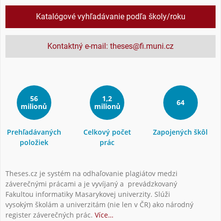
Katalógové vyhľadávanie podľa školy/roku
Kontaktný e-mail: theses@fi.muni.cz
56
1,2
64
milionů
milionů
Prehľadávaných
Celkový počet
Zapojených škôl
položiek
prác
Theses.cz je systém na odhaľovanie plagiátov medzi
záverečnými prácami a je vyvíjaný a prevádzkovaný
Fakultou informatiky Masarykovej univerzity. Slúži
vysokým školám a univerzitám (nie len v ČR) ako národný
register záverečných prác.
Více…