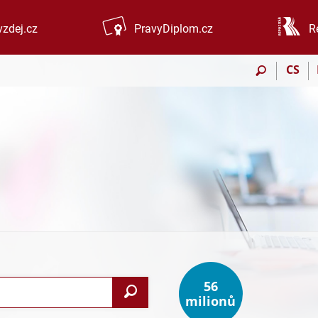
zdej.cz
PravyDiplom.cz
R
CS
56
Vyhledat
milionů