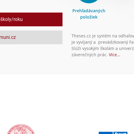
Prehľadávaných
položiek
 školy/roku
Theses.cz je systém na odhaľo
.muni.cz
je vyvíjaný a prevádzkovaný Fa
Slúži vysokým školám a univerz
záverečných prác.
Více…