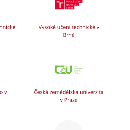
chnické
Vysoké učení technické v
Brně
o v
Česká zemědělská univerzita
v Praze