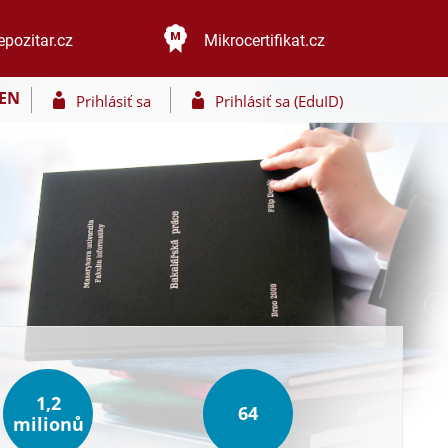
epozitar.cz
Mikrocertifikat.cz
EN
Prihlásiť sa
Prihlásiť sa (EduID)
1,2
64
milionů