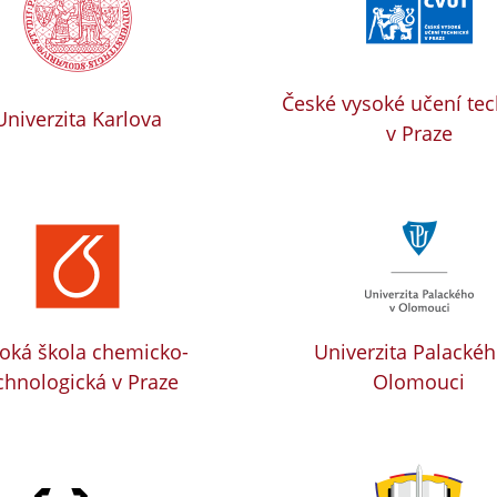
České vysoké učení te
Univerzita Karlova
v Praze
oká škola chemicko-
Univerzita Palackéh
chnologická v Praze
Olomouci