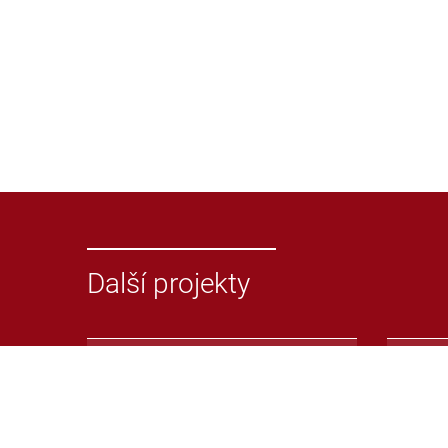
Další projekty
Odevzdej.cz
Repoz