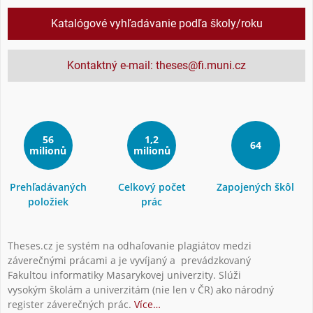
Katalógové vyhľadávanie podľa školy/roku
Kontaktný e-mail: theses@fi.muni.cz
56
1,2
64
milionů
milionů
Prehľadávaných
Celkový počet
Zapojených škôl
položiek
prác
Theses.cz je systém na odhaľovanie plagiátov medzi
záverečnými prácami a je vyvíjaný a prevádzkovaný
Fakultou informatiky Masarykovej univerzity. Slúži
vysokým školám a univerzitám (nie len v ČR) ako národný
register záverečných prác.
Více…