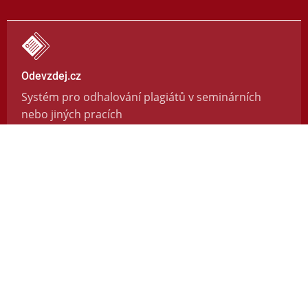
Odevzdej.cz
Systém pro odhalování plagiátů v seminárních
nebo jiných pracích
https://odevzdej.cz/