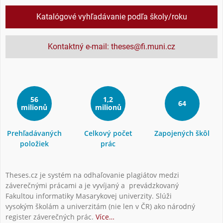
Katalógové vyhľadávanie podľa školy/roku
Kontaktný e-mail: theses@fi.muni.cz
56
1,2
64
milionů
milionů
Prehľadávaných
Celkový počet
Zapojených škôl
položiek
prác
Theses.cz je systém na odhaľovanie plagiátov medzi
záverečnými prácami a je vyvíjaný a prevádzkovaný
Fakultou informatiky Masarykovej univerzity. Slúži
vysokým školám a univerzitám (nie len v ČR) ako národný
register záverečných prác.
Více…