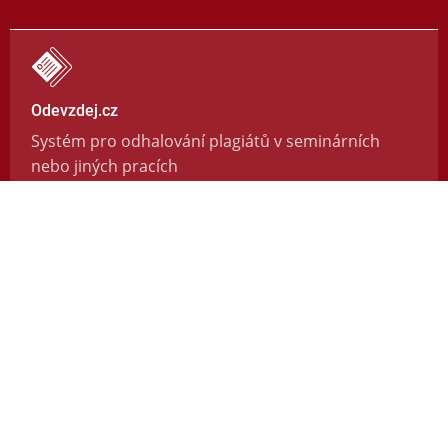
Odevzdej.cz
Systém pro odhalování plagiátů v seminárních
nebo jiných pracích
https://odevzdej.cz/