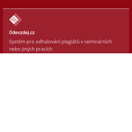
Odevzdej.cz
Systém pro odhalování plagiátů v seminárních
nebo jiných pracích
https://odevzdej.cz/