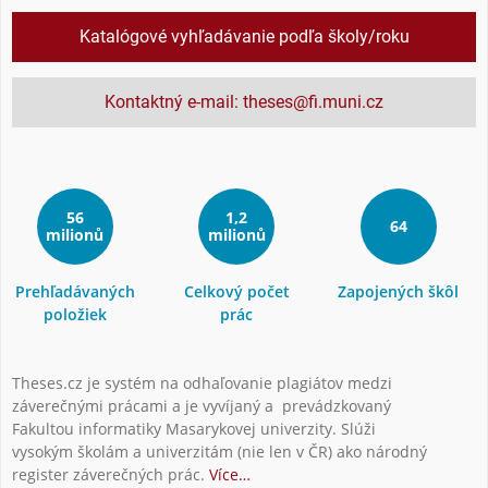
Katalógové vyhľadávanie podľa školy/roku
Kontaktný e-mail: theses@fi.muni.cz
56
1,2
64
milionů
milionů
Prehľadávaných
Celkový počet
Zapojených škôl
položiek
prác
Theses.cz je systém na odhaľovanie plagiátov medzi
záverečnými prácami a je vyvíjaný a prevádzkovaný
Fakultou informatiky Masarykovej univerzity. Slúži
vysokým školám a univerzitám (nie len v ČR) ako národný
register záverečných prác.
Více…