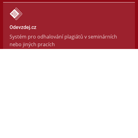
Odevzdej.cz
Systém pro odhalování plagiátů v seminárních
nebo jiných pracích
https://odevzdej.cz/