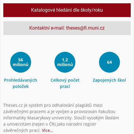
Katalogové hledání dle školy/roku
Kontaktní e-mail: theses@fi.muni.cz
56
1,2
64
milionů
milionů
Prohledávaných
Celkový počet
Zapojených škol
položek
prací
Theses.cz je systém pro odhalování plagiátů mezi
závěrečnými pracemi a je vyvíjen a provozován Fakultou
informatiky Masarykovy univerzity. Slouží vysokým školám
a univerzitám (nejen v ČR) jako národní registr
závěrečných prací.
Více…