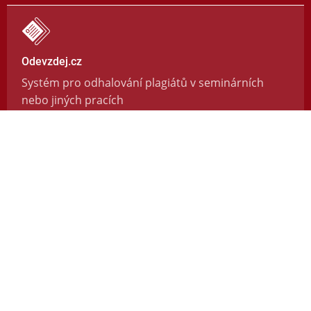
Odevzdej.cz
Systém pro odhalování plagiátů v seminárních
nebo jiných pracích
https://odevzdej.cz/