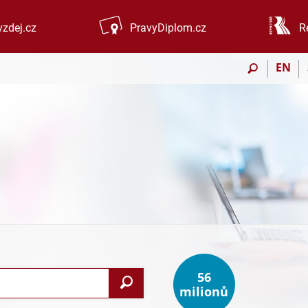
zdej.cz
PravyDiplom.cz
R
EN
56
Vyhledat
milionů