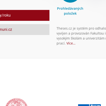
Prohledávaných
položek
ly/roku
Theses.cz je systém pro odhalo
.muni.cz
vyvíjen a provozován Fakultou 
vysokým školám a univerzitám (
prací.
Více…