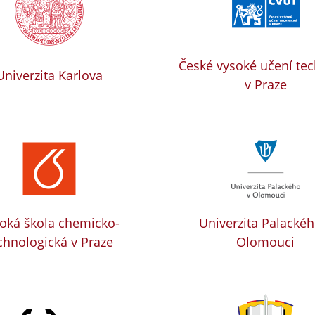
České vysoké učení te
Univerzita Karlova
v Praze
oká škola chemicko-
Univerzita Palackéh
chnologická v Praze
Olomouci