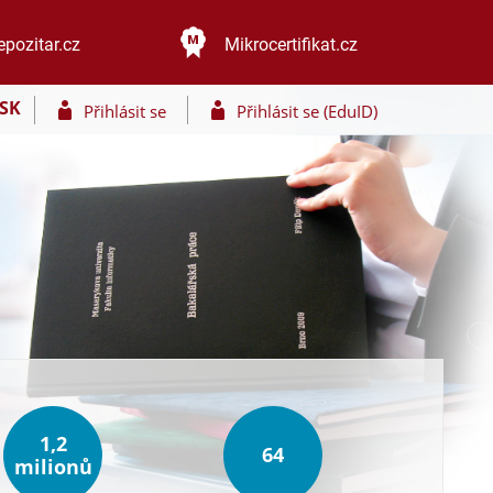
epozitar.cz
Mikrocertifikat.cz
SK
Přihlásit se
Přihlásit se (EduID)
1,2
64
milionů