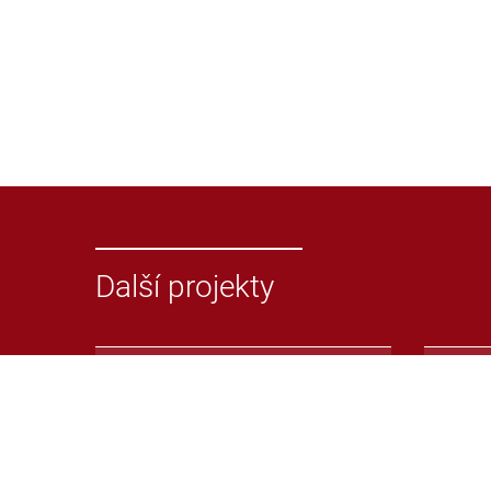
Další projekty
Odevzdej.cz
Repoz
Systém pro odhalování
Repoz