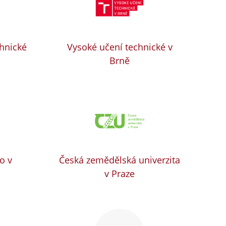
chnické
Vysoké učení technické v
Brně
o v
Česká zemědělská univerzita
v Praze