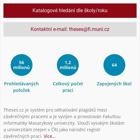
Katalogové hledání dle školy/roku
Kontaktní e-mail: theses@fi.muni.cz
56
1,2
64
milionů
milionů
Prohledávaných
Celkový počet
Zapojených škol
položek
prací
Theses.cz je systém pro odhalování plagiátů mezi
závěrečnými pracemi a je vyvíjen a provozován Fakultou
informatiky Masarykovy univerzity. Slouží vysokým školám
a univerzitám (nejen v ČR) jako národní registr
závěrečných prací.
Více…