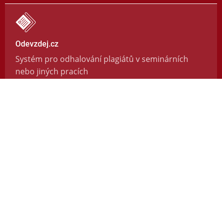
Odevzdej.cz
Systém pro odhalování plagiátů v seminárních
nebo jiných pracích
https://odevzdej.cz/