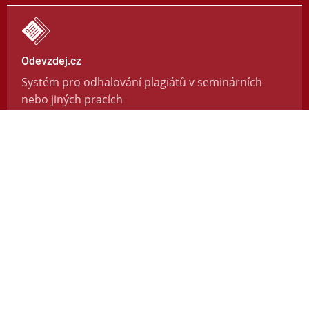
Odevzdej.cz
Systém pro odhalování plagiátů v seminárních
nebo jiných pracích
https://odevzdej.cz/