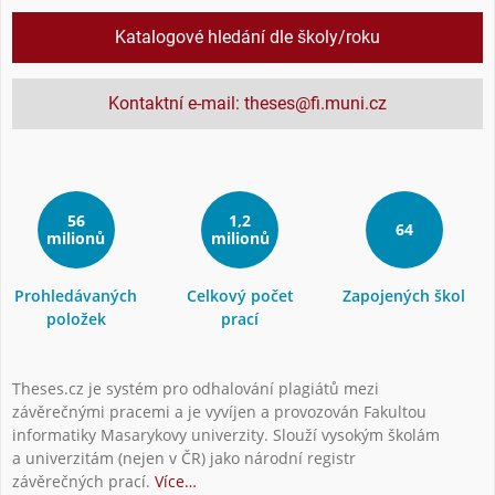
Katalogové hledání dle školy/roku
Kontaktní e-mail: theses@fi.muni.cz
56
1,2
64
milionů
milionů
Prohledávaných
Celkový počet
Zapojených škol
položek
prací
Theses.cz je systém pro odhalování plagiátů mezi
závěrečnými pracemi a je vyvíjen a provozován Fakultou
informatiky Masarykovy univerzity. Slouží vysokým školám
a univerzitám (nejen v ČR) jako národní registr
závěrečných prací.
Více…