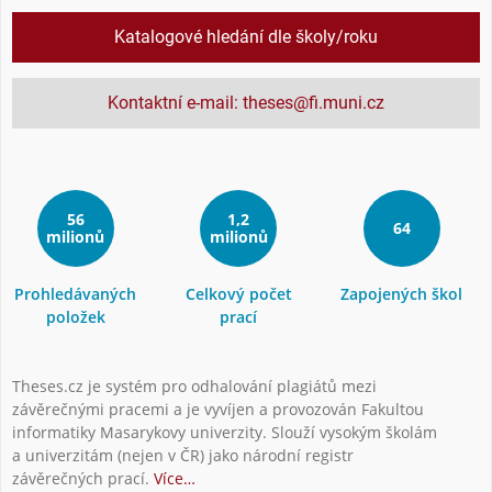
Katalogové hledání dle školy/roku
Kontaktní e-mail: theses@fi.muni.cz
56
1,2
64
milionů
milionů
Prohledávaných
Celkový počet
Zapojených škol
položek
prací
Theses.cz je systém pro odhalování plagiátů mezi
závěrečnými pracemi a je vyvíjen a provozován Fakultou
informatiky Masarykovy univerzity. Slouží vysokým školám
a univerzitám (nejen v ČR) jako národní registr
závěrečných prací.
Více…