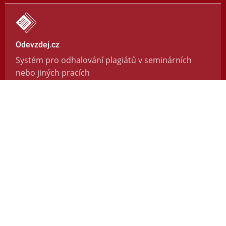
Odevzdej.cz
Systém pro odhalování plagiátů v seminárních
nebo jiných pracích
https://odevzdej.cz/