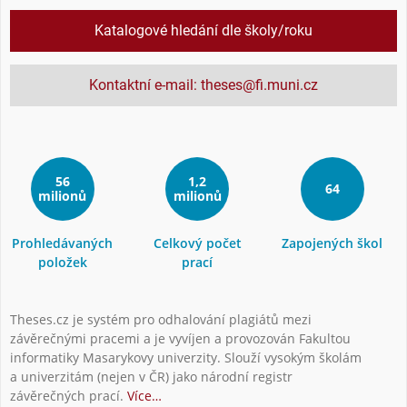
Katalogové hledání dle školy/roku
Kontaktní e-mail: theses@fi.muni.cz
56
1,2
64
milionů
milionů
Prohledávaných
Celkový počet
Zapojených škol
položek
prací
Theses.cz je systém pro odhalování plagiátů mezi
závěrečnými pracemi a je vyvíjen a provozován Fakultou
informatiky Masarykovy univerzity. Slouží vysokým školám
a univerzitám (nejen v ČR) jako národní registr
závěrečných prací.
Více…