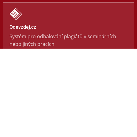
Odevzdej.cz
Systém pro odhalování plagiátů v seminárních
nebo jiných pracích
https://odevzdej.cz/