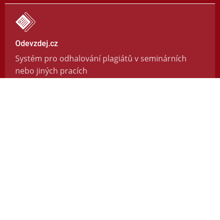
Odevzdej.cz
Systém pro odhalování plagiátů v seminárních
nebo jiných pracích
https://odevzdej.cz/