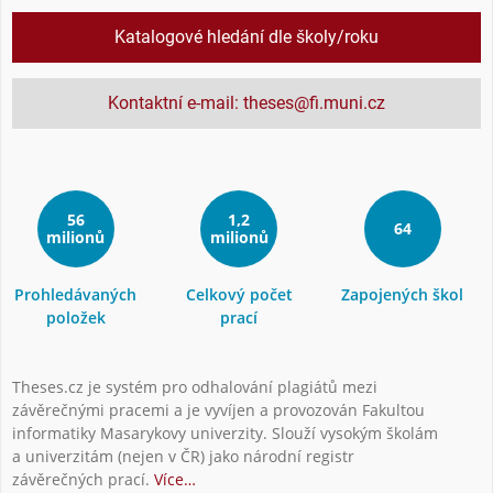
Katalogové hledání dle školy/roku
Kontaktní e-mail: theses@fi.muni.cz
56
1,2
64
milionů
milionů
Prohledávaných
Celkový počet
Zapojených škol
položek
prací
Theses.cz je systém pro odhalování plagiátů mezi
závěrečnými pracemi a je vyvíjen a provozován Fakultou
informatiky Masarykovy univerzity. Slouží vysokým školám
a univerzitám (nejen v ČR) jako národní registr
závěrečných prací.
Více…