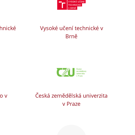
chnické
Vysoké učení technické v
Brně
o v
Česká zemědělská univerzita
v Praze