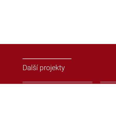
Další projekty
Odevzdej.cz
Repoz
Systém pro odhalování
Repoz