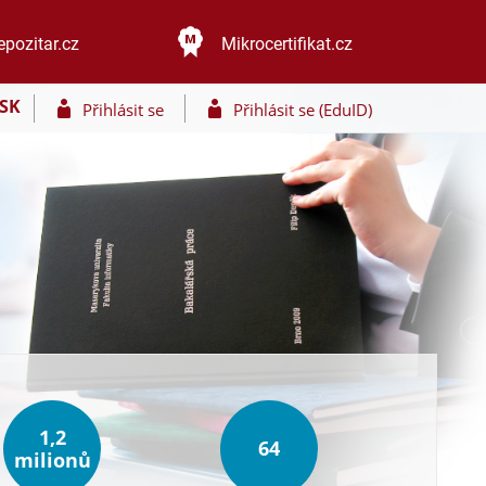
epozitar.cz
Mikrocertifikat.cz
SK
Přihlásit se
Přihlásit se (EduID)
1,2
64
milionů