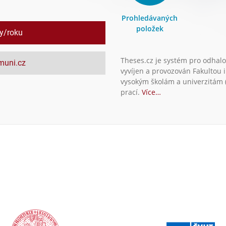
Prohledávaných
položek
ly/roku
Theses.cz je systém pro odhalo
.muni.cz
vyvíjen a provozován Fakultou 
vysokým školám a univerzitám (
prací.
Více…