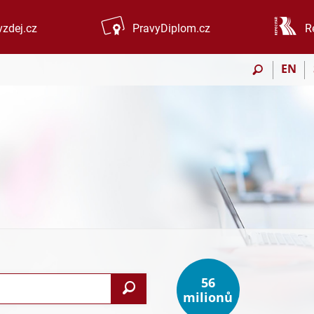
zdej.cz
PravyDiplom.cz
R
EN
56
Vyhledat
milionů