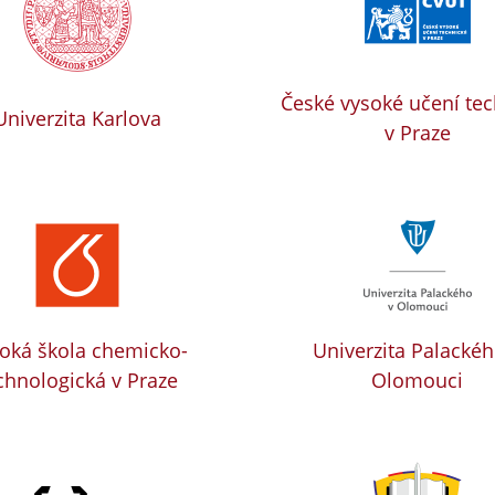
České vysoké učení te
Univerzita Karlova
v Praze
oká škola chemicko-
Univerzita Palackéh
chnologická v Praze
Olomouci