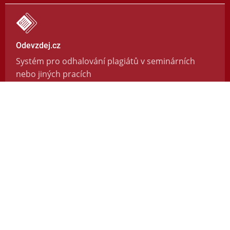
Odevzdej.cz
Systém pro odhalování plagiátů v seminárních
nebo jiných pracích
https://odevzdej.cz/