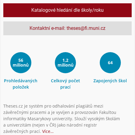
Katalogové hledání dle školy/roku
Kontaktní e-mail: theses@fi.muni.cz
56
1,2
64
milionů
milionů
Prohledávaných
Celkový počet
Zapojených škol
položek
prací
Theses.cz je systém pro odhalování plagiátů mezi
závěrečnými pracemi a je vyvíjen a provozován Fakultou
informatiky Masarykovy univerzity. Slouží vysokým školám
a univerzitám (nejen v ČR) jako národní registr
závěrečných prací.
Více…