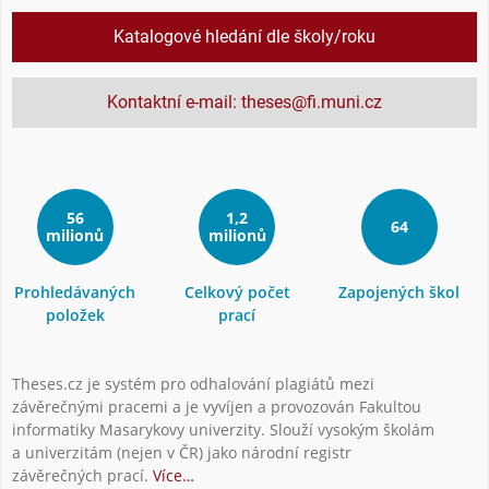
Katalogové hledání dle školy/roku
Kontaktní e-mail: theses@fi.muni.cz
56
1,2
64
milionů
milionů
Prohledávaných
Celkový počet
Zapojených škol
položek
prací
Theses.cz je systém pro odhalování plagiátů mezi
závěrečnými pracemi a je vyvíjen a provozován Fakultou
informatiky Masarykovy univerzity. Slouží vysokým školám
a univerzitám (nejen v ČR) jako národní registr
závěrečných prací.
Více…