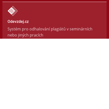
Odevzdej.cz
Systém pro odhalování plagiátů v seminárních
nebo jiných pracích
https://odevzdej.cz/