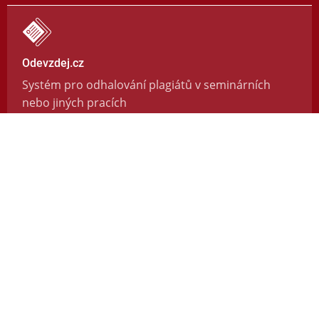
Odevzdej.cz
Systém pro odhalování plagiátů v seminárních
nebo jiných pracích
https://odevzdej.cz/