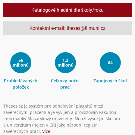
Katalogové hledání dle školy/roku
Kontaktní e-mail: theses@fi.muni.cz
56
1,2
64
milionů
milionů
Prohledávaných
Celkový počet
Zapojených škol
položek
prací
Theses.cz je systém pro odhalování plagiátů mezi
závěrečnými pracemi a je vyvíjen a provozován Fakultou
informatiky Masarykovy univerzity. Slouží vysokým školám
a univerzitám (nejen v ČR) jako národní registr
závěrečných prací.
Více…