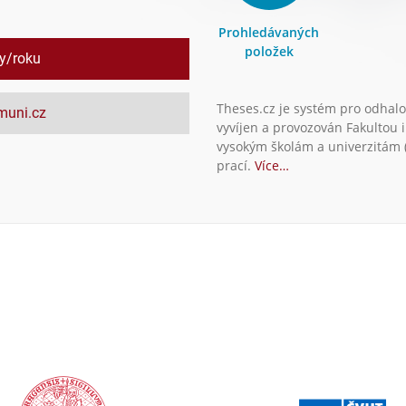
Prohledávaných
položek
ly/roku
Theses.cz je systém pro odhalo
.muni.cz
vyvíjen a provozován Fakultou 
vysokým školám a univerzitám (
prací.
Více…