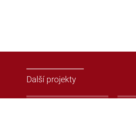
Další projekty
Odevzdej.cz
Repoz
Systém pro odhalování
Repoz