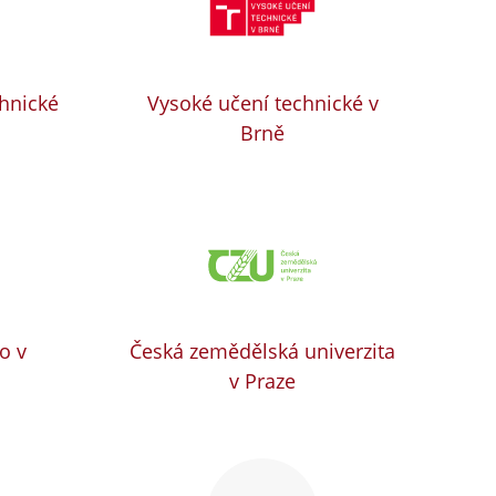
chnické
Vysoké učení technické v
Brně
o v
Česká zemědělská univerzita
v Praze