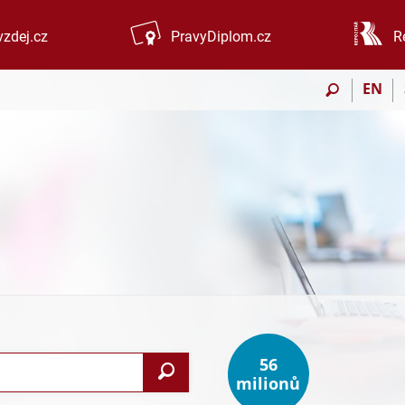
zdej.cz
PravyDiplom.cz
R
EN
56
Vyhledat
milionů