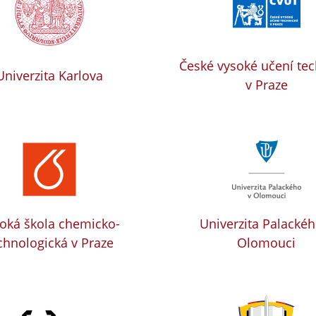
České vysoké učení te
Univerzita Karlova
v Praze
oká škola chemicko-
Univerzita Palackéh
chnologická v Praze
Olomouci