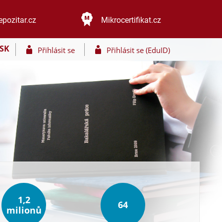
epozitar.cz
Mikrocertifikat.cz
SK
Přihlásit se
Přihlásit se (EduID)
1,2
64
milionů