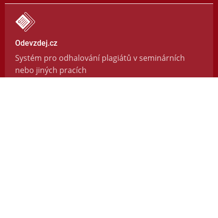
Odevzdej.cz
Systém pro odhalování plagiátů v seminárních
nebo jiných pracích
https://odevzdej.cz/