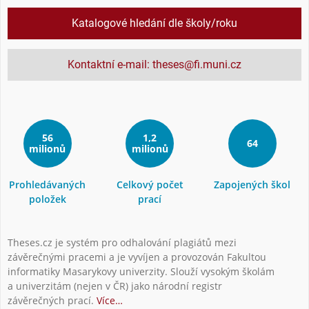
Katalogové hledání dle školy/roku
Kontaktní e-mail: theses@fi.muni.cz
56
1,2
64
milionů
milionů
Prohledávaných
Celkový počet
Zapojených škol
položek
prací
Theses.cz je systém pro odhalování plagiátů mezi
závěrečnými pracemi a je vyvíjen a provozován Fakultou
informatiky Masarykovy univerzity. Slouží vysokým školám
a univerzitám (nejen v ČR) jako národní registr
závěrečných prací.
Více…