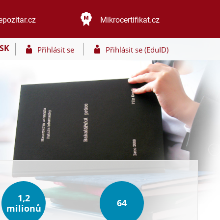
epozitar.cz
Mikrocertifikat.cz
SK
Přihlásit se
Přihlásit se (EduID)
1,2
64
milionů