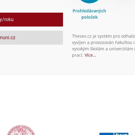
Prohledávaných
položek
ly/roku
Theses.cz je systém pro odhalo
.muni.cz
vyvíjen a provozován Fakultou 
vysokým školám a univerzitám (
prací.
Více…