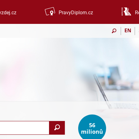
zdej.cz
PravyDiplom.cz
R
EN
56
Vyhledat
milionů