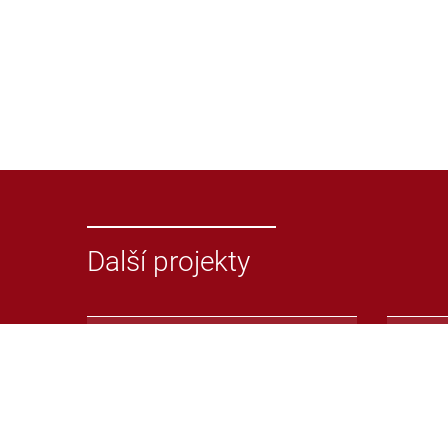
Další projekty
Odevzdej.cz
Repoz
Systém pro odhalování
Repoz