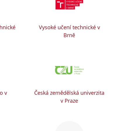
chnické
Vysoké učení technické v
Brně
o v
Česká zemědělská univerzita
v Praze