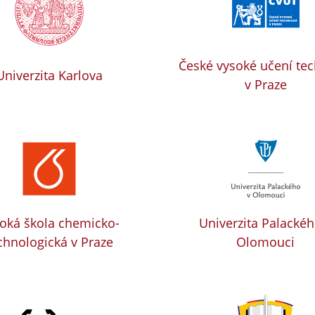
České vysoké učení te
Univerzita Karlova
v Praze
oká škola chemicko-
Univerzita Palackéh
chnologická v Praze
Olomouci