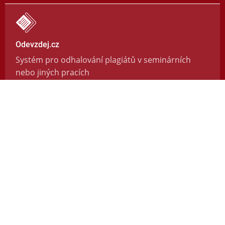
Odevzdej.cz
Systém pro odhalování plagiátů v seminárních
nebo jiných pracích
https://odevzdej.cz/