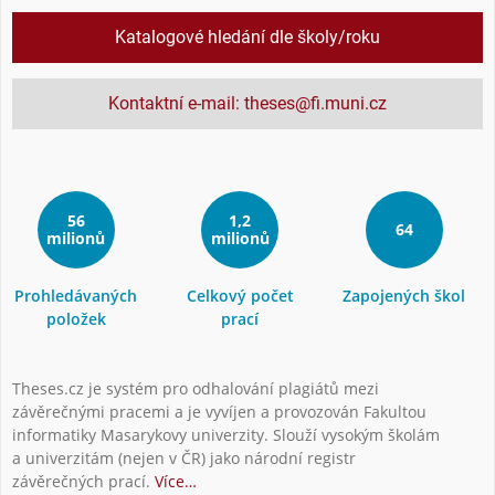
Katalogové hledání dle školy/roku
Kontaktní e-mail: theses@fi.muni.cz
56
1,2
64
milionů
milionů
Prohledávaných
Celkový počet
Zapojených škol
položek
prací
Theses.cz je systém pro odhalování plagiátů mezi
závěrečnými pracemi a je vyvíjen a provozován Fakultou
informatiky Masarykovy univerzity. Slouží vysokým školám
a univerzitám (nejen v ČR) jako národní registr
závěrečných prací.
Více…