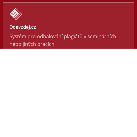
Odevzdej.cz
Systém pro odhalování plagiátů v seminárních
nebo jiných pracích
https://odevzdej.cz/