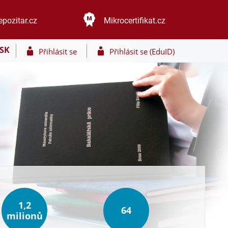
epozitar.cz
Mikrocertifikat.cz
SK
Přihlásit se
Přihlásit se (EduID)
1,2
64
milionů