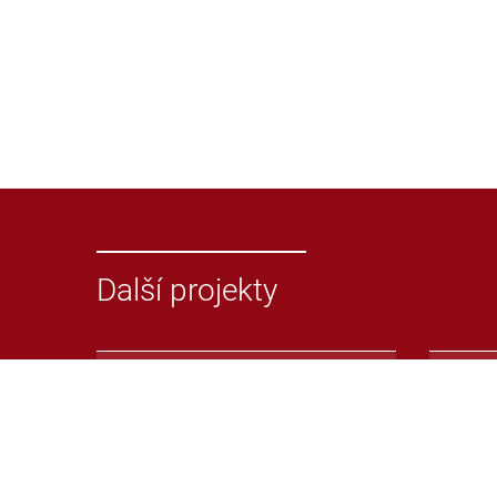
Další projekty
Odevzdej.cz
Repoz
Systém pro odhalování
Repoz