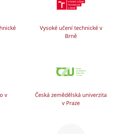
chnické
Vysoké učení technické v
Brně
o v
Česká zemědělská univerzita
v Praze