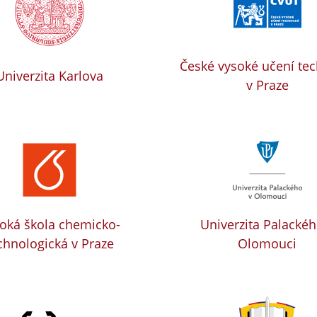
České vysoké učení te
Univerzita Karlova
v Praze
oká škola chemicko-
Univerzita Palackéh
chnologická v Praze
Olomouci