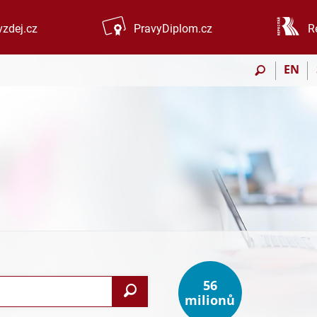
zdej.cz
PravyDiplom.cz
R
EN
56
Vyhledat
milionů