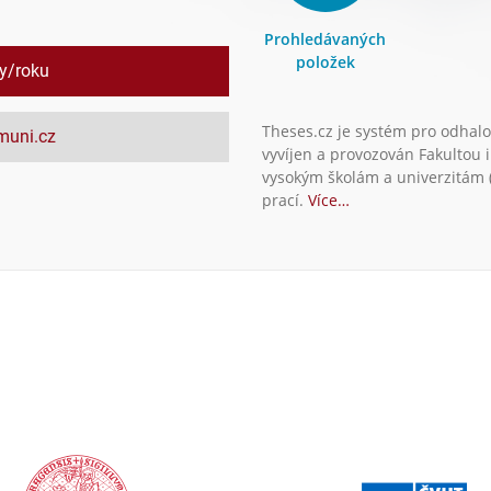
Prohledávaných
položek
ly/roku
Theses.cz je systém pro odhalo
.muni.cz
vyvíjen a provozován Fakultou 
vysokým školám a univerzitám (
prací.
Více…