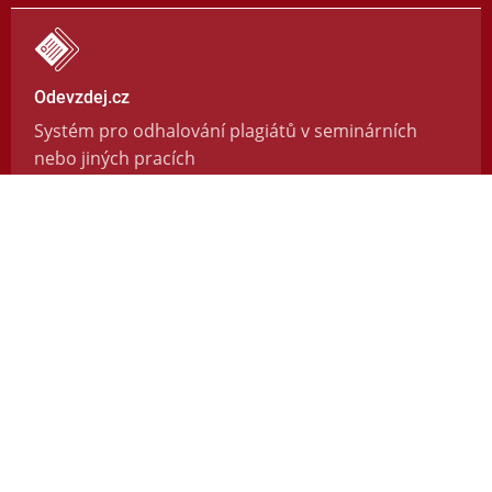
Odevzdej.cz
Systém pro odhalování plagiátů v seminárních
nebo jiných pracích
https://odevzdej.cz/