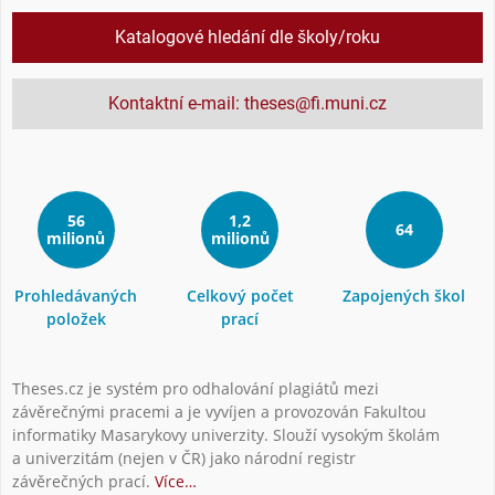
Katalogové hledání dle školy/roku
Kontaktní e-mail: theses@fi.muni.cz
56
1,2
64
milionů
milionů
Prohledávaných
Celkový počet
Zapojených škol
položek
prací
Theses.cz je systém pro odhalování plagiátů mezi
závěrečnými pracemi a je vyvíjen a provozován Fakultou
informatiky Masarykovy univerzity. Slouží vysokým školám
a univerzitám (nejen v ČR) jako národní registr
závěrečných prací.
Více…