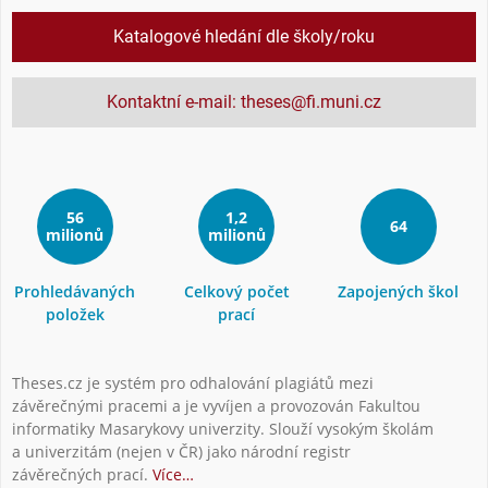
Katalogové hledání dle školy/roku
Kontaktní e-mail: theses@fi.muni.cz
56
1,2
64
milionů
milionů
Prohledávaných
Celkový počet
Zapojených škol
položek
prací
Theses.cz je systém pro odhalování plagiátů mezi
závěrečnými pracemi a je vyvíjen a provozován Fakultou
informatiky Masarykovy univerzity. Slouží vysokým školám
a univerzitám (nejen v ČR) jako národní registr
závěrečných prací.
Více…