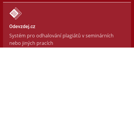
Odevzdej.cz
Systém pro odhalování plagiátů v seminárních
nebo jiných pracích
https://odevzdej.cz/