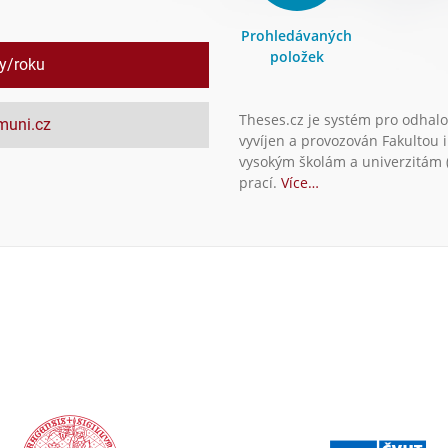
Prohledávaných
položek
ly/roku
Theses.cz je systém pro odhalo
.muni.cz
vyvíjen a provozován Fakultou 
vysokým školám a univerzitám (
prací.
Více…