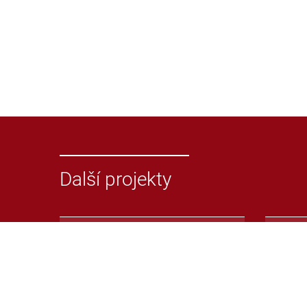
Další projekty
Odevzdej.cz
Repoz
Systém pro odhalování
Repoz