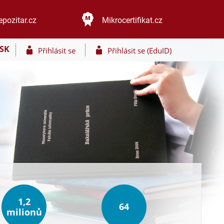
epozitar.cz
Mikrocertifikat.cz
SK
Přihlásit se
Přihlásit se (EduID)
1,2
64
milionů