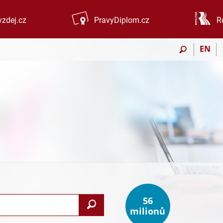
zdej.cz
PravyDiplom.cz
R
EN
56
Vyhledat
milionů