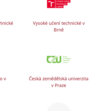
chnické
Vysoké učení technické v
Brně
o v
Česká zemědělská univerzita
v Praze