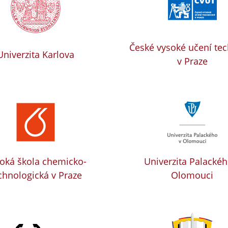
České vysoké učení te
Univerzita Karlova
v Praze
oká škola chemicko-
Univerzita Palackéh
chnologická v Praze
Olomouci