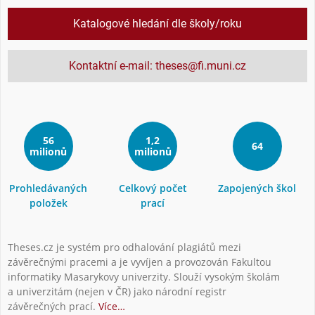
Katalogové hledání dle školy/roku
Kontaktní e-mail: theses@fi.muni.cz
56
1,2
64
milionů
milionů
Prohledávaných
Celkový počet
Zapojených škol
položek
prací
Theses.cz je systém pro odhalování plagiátů mezi
závěrečnými pracemi a je vyvíjen a provozován Fakultou
informatiky Masarykovy univerzity. Slouží vysokým školám
a univerzitám (nejen v ČR) jako národní registr
závěrečných prací.
Více…