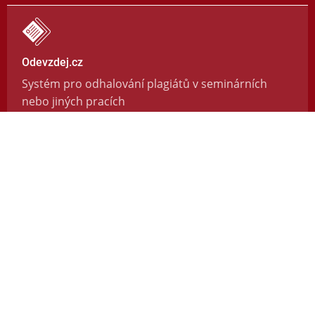
Odevzdej.cz
Systém pro odhalování plagiátů v seminárních
nebo jiných pracích
https://odevzdej.cz/