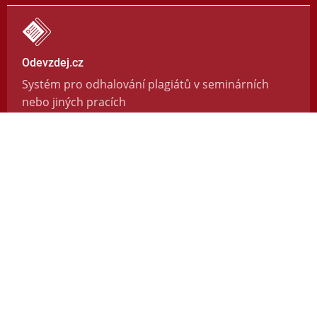
Odevzdej.cz
Systém pro odhalování plagiátů v seminárních
nebo jiných pracích
https://odevzdej.cz/