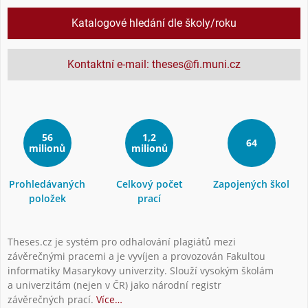
Katalogové hledání dle školy/roku
Kontaktní e-mail: theses@fi.muni.cz
56
1,2
64
milionů
milionů
Prohledávaných
Celkový počet
Zapojených škol
položek
prací
Theses.cz je systém pro odhalování plagiátů mezi
závěrečnými pracemi a je vyvíjen a provozován Fakultou
informatiky Masarykovy univerzity. Slouží vysokým školám
a univerzitám (nejen v ČR) jako národní registr
závěrečných prací.
Více…