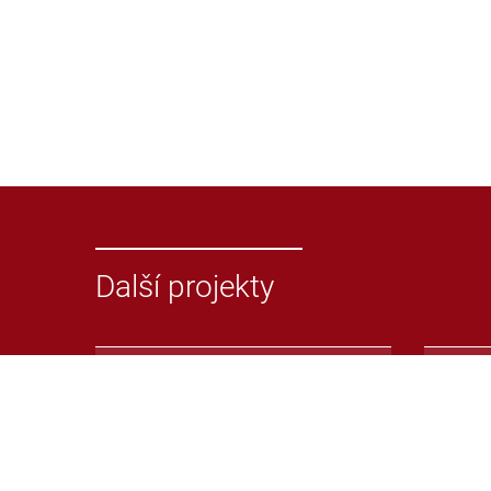
Další projekty
Odevzdej.cz
Repoz
Systém pro odhalování
Repoz