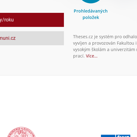
Prohledávaných
položek
ly/roku
Theses.cz je systém pro odhalo
.muni.cz
vyvíjen a provozován Fakultou 
vysokým školám a univerzitám (
prací.
Více…