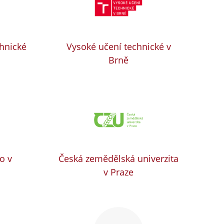
chnické
Vysoké učení technické v
Brně
o v
Česká zemědělská univerzita
v Praze