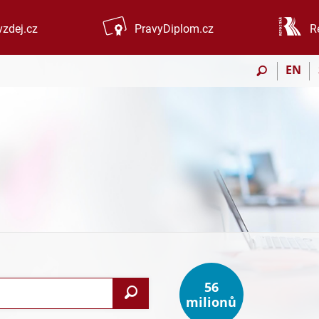
zdej.cz
PravyDiplom.cz
R
EN
56
Vyhledat
milionů