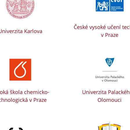
České vysoké učení te
Univerzita Karlova
v Praze
oká škola chemicko-
Univerzita Palackéh
chnologická v Praze
Olomouci