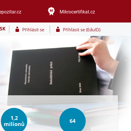
epozitar.cz
Mikrocertifikat.cz
SK
Přihlásit se
Přihlásit se (EduID)
1,2
64
milionů