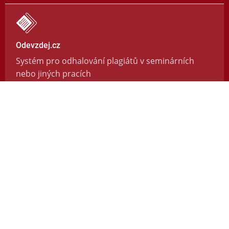
Odevzdej.cz
Systém pro odhalování plagiátů v seminárních
nebo jiných pracích
https://odevzdej.cz/