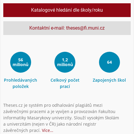
Katalogové hledání dle školy/roku
Kontaktní e-mail: theses@fi.muni.cz
56
1,2
64
milionů
milionů
Prohledávaných
Celkový počet
Zapojených škol
položek
prací
Theses.cz je systém pro odhalování plagiátů mezi
závěrečnými pracemi a je vyvíjen a provozován Fakultou
informatiky Masarykovy univerzity. Slouží vysokým školám
a univerzitám (nejen v ČR) jako národní registr
závěrečných prací.
Více…