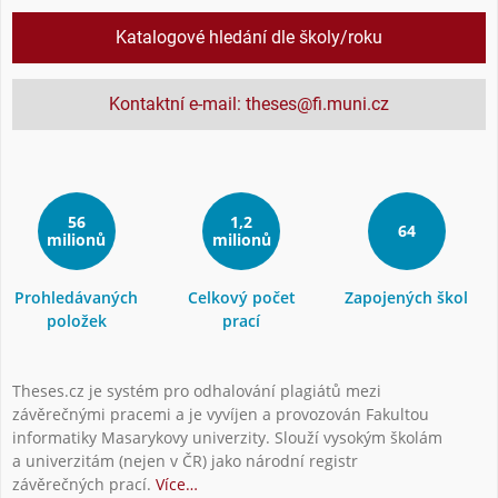
Katalogové hledání dle školy/roku
Kontaktní e-mail: theses@fi.muni.cz
56
1,2
64
milionů
milionů
Prohledávaných
Celkový počet
Zapojených škol
položek
prací
Theses.cz je systém pro odhalování plagiátů mezi
závěrečnými pracemi a je vyvíjen a provozován Fakultou
informatiky Masarykovy univerzity. Slouží vysokým školám
a univerzitám (nejen v ČR) jako národní registr
závěrečných prací.
Více…