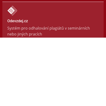
Odevzdej.cz
Systém pro odhalování plagiátů v seminárních
nebo jiných pracích
https://odevzdej.cz/